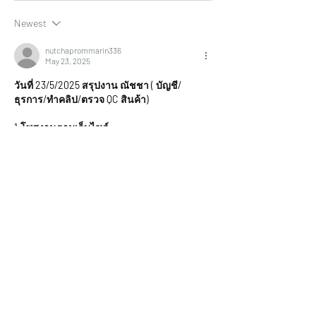
Newest
nutchaprommarin336
May 23, 2025
วันที่ 23/5/2025 สรุปงาน ณัชชา ( บัญชี/
ธุรการ/ทำคลิป/ตรวจ QC สินค้า)
1.โพสงานตามเว็บไซต์
1.1 Instagram /
 เสร็จเรียบร้อย
1.2 .pantip/ 
เสร็จเรียบร้อย
https://pantip.com/topic/41716405/comment14
4
1.3 lnw shop/ 
เสร็จเรียบร้อย
https://a.lnwstore.com/boxoverover/inventory/
product/645
1.4 BKK/ 
เสร็จเรียบร้อย
https://www.bkk.social/topic/1396595