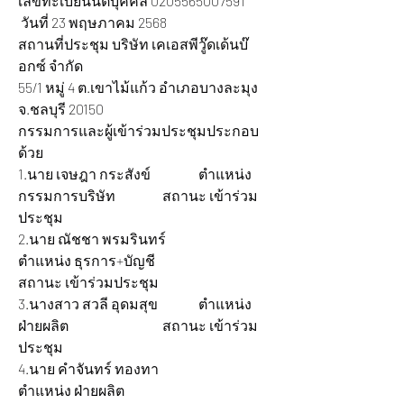
เลขทะเบียนนิติบุคคล 0205565007591  
 วันที่ 23 พฤษภาคม 2568
สถานที่ประชุม บริษัท เคเอสพีวู๊ดเด้นบ๊
อกซ์ จำกัด
55/1 หมู่ 4 ต.เขาไม้แก้ว อำเภอบางละมุง 
จ.ชลบุรี 20150  
กรรมการและผู้เข้าร่วมประชุมประกอบ
ด้วย
1.นาย เจษฎา กระสังข์ 		ตำแหน่ง 
กรรมการบริษัท 		สถานะ เข้าร่วม
ประชุม
2.นาย ณัชชา พรมรินทร์ 		
ตำแหน่ง ธุรการ+บัญชี 			
สถานะ เข้าร่วมประชุม
3.นางสาว สวลี อุดมสุข 		ตำแหน่ง 
ฝ่ายผลิต 			สถานะ เข้าร่วม
ประชุม  
4.นาย คำจันทร์ ทองทา 		
ตำแหน่ง ฝ่ายผลิต 			