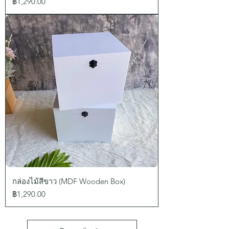
ราคา
฿1,290.00
กล่องไม้สีขาว (MDF Wooden Box)
ราคา
฿1,290.00