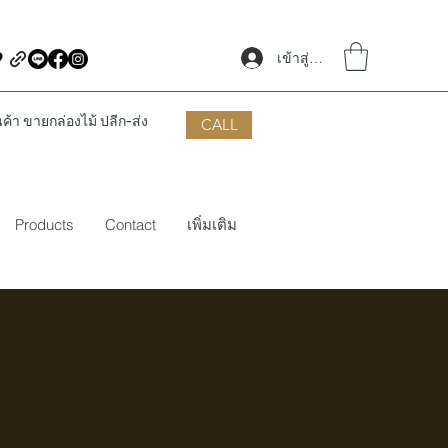
เข้าสู่ระบบ
้า ขายกล่องไม้ ปลีก-ส่ง
CALL
Products
Contact
เพิ่มเติม