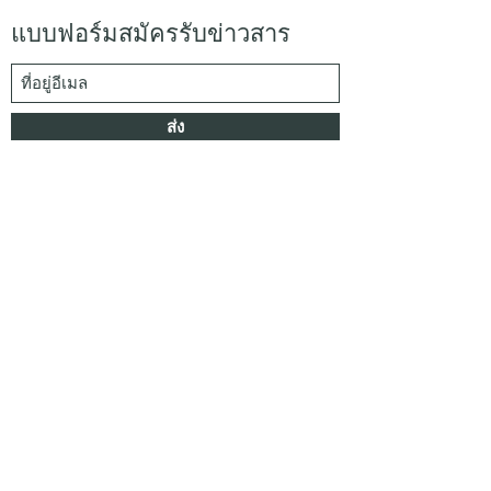
แบบฟอร์มสมัครรับข่าวสาร
ส่ง
kspwoodenbox@gmail.com
033 002 012
office
064 303 1583
admin
099 625 0616
admin
55/1 Moo 4, Khao Mai Kaew, Banglamung,
Chonburi 20150, Thailand