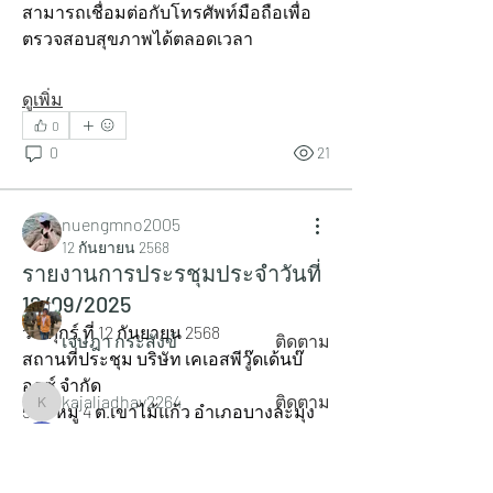
สามารถเชื่อมต่อกับโทรศัพท์มือถือเพื่อ
ตรวจสอบสุขภาพได้ตลอดเวลา
ดูเพิ่ม
0
เกี่ยวกับ
0
21
บันทึกรายงานการประชุมสำหรับเป็น
ข้อมูลย้อนหลังติดตามการทำงานห
...
อ่านเพิ่มเติม
nuengmno2005
12 กันยายน 2568
รายงานการประรชุมประจำวันที่
คน
12/09/2025
วัน ศุกร์ ที่ 12 กันยายน 2568
เจษฎา กระสังข์
ติดตาม
สถานที่ประชุม บริษัท เคเอสพีวู๊ดเด้นบ๊
อกซ์ จำกัด
kajaljadhav2264
ติดตาม
55/1 หมู่ 4 ต.เขาไม้แก้ว อำเภอบางละมุง 
kajaljadhav2264
จ.ชลบุรี 20150
Cherry sin
ติดตาม
กรรมการและผู้เข้าร่วมประชุมประกอบ
ด้วย