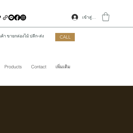
เข้าสู่ระบบ
้า ขายกล่องไม้ ปลีก-ส่ง
CALL
Products
Contact
เพิ่มเติม