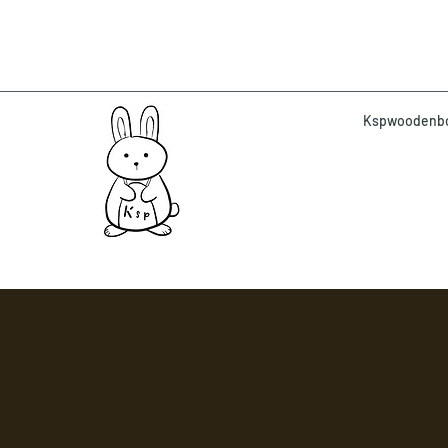
Kspwoodenbox 