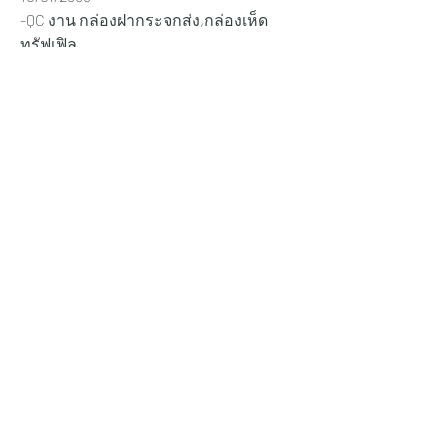
-QC งาน กล่องฝากระจกส่ง,กล่องเห็ด
ทรัฟเฟิล
-รีเช็ค ฟิตติ้ง สี งานสต๊อก
-
ทำคลิปบานพับ ผีเสื้อตัวล็อคพรีเมี่ยม
2.8 นาย ไป่ตูเซ
รายงานผลการดำเนินงาน : วันที่ 
02/
11/2024
-กล่องเห็ดทรัฟเฟิล บุผ้ากำมะหยี่ ติดตัว
ล็อค บานพับ เรียบร้อย
-กล่องบ้านพี่โอ็ต ประกอบ
-งานคุณสรยุทธ กล่องฝาล็อค 6 กล่อง รอ
คิวผลิต
แผนการทำงาน : วันที่ 03/11/2024
-แก้งานกล่องเห็ดทรัฟเฟิล
-กล่องบ้านพี่โอ็ต ประกอบ
-งานคุณสรยุทธ กล่องฝาล็อค 6 กล่อง รีด
ไม้ ตัดไม้เข้าไซส์