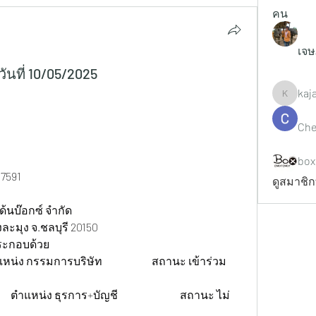
คน
เจษ
นที่ 10/05/2025
kaj
kajaljad
Che
box
591  
ดูสมาชิก
ด้นบ๊อกซ์ จำกัด
ละมุง จ.ชลบุรี 20150  
ระกอบด้วย