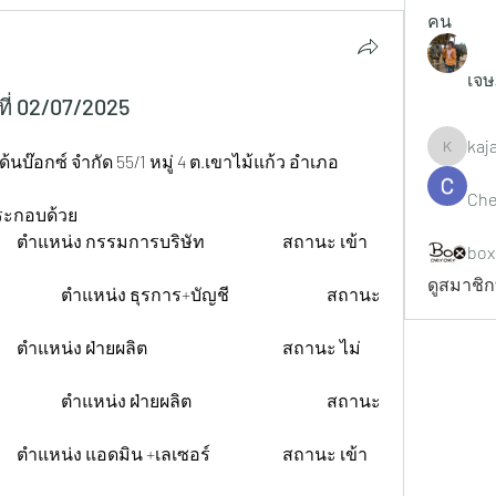
คน
เจษ
่ 02/07/2025
kaj
kajaljad
ด้นบ๊อกซ์ จำกัด 55/1 หมู่ 4 ต.เขาไม้แก้ว อำเภอ
Che
ระกอบด้วย
box
ดูสมาชิก