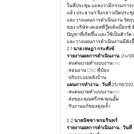
ในที่ประชุม แถลงว่ามีกรรมการเ
แล้ว ประธานฯ จึงกล่าวเปิดประชุ
และวางแผนการดำเนินงาน วัตถ
ของ บริษัท เคเอสพีวู๊ดเด้นบ๊อก
ปัญหาที่เกิดขึ้น และใช้เป็นตัว
และวางแผนการดำเนินงานมีดังนี
2.1 นาย เจษฎา กระสังข์
รายงานผลการดำเนินงาน :24/06
-สแตนบายทำแบบงานcnc
-สอนงาน CNC พี่ป๋อง
-ปรับระบบหลังบ้าน
แผนการทำงาน : วันที่ 25/06/202
-สแตนบายทำแบบงานcnc
-ส่งของ คุณตรีภพ/คุณอั้ม
-รับงานแก้ของคุณจ้ำ
2.2 นายนัชชา พรมรินทร์
รายงานผลการดำเนินงาน : วันที่ 