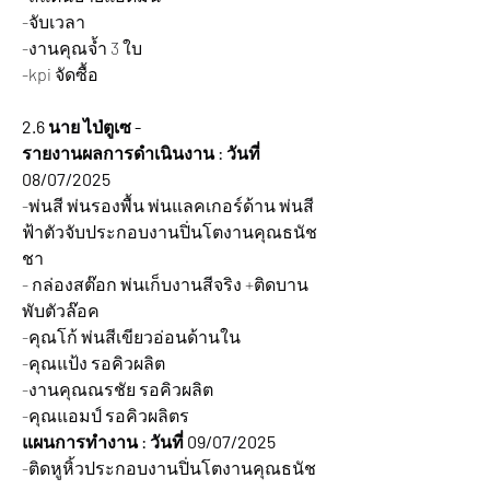
-จับเวลา
-งานคุณจ้ำ 3 ใบ
-kpi จัดซื้อ
2.6 นาย ไป่ตูเซ -
รายงานผลการดำเนินงาน : วันที่ 
08/07/2025 
-พ่นสี พ่นรองพื้น พ่นแลคเกอร์ด้าน พ่นสี
ฟ้าตัวจับประกอบงานปิ่นโตงานคุณธนัช
ชา
- กล่องสต๊อก พ่นเก็บงานสีจริง +ติดบาน
พับตัวล๊อค
-คุณโก้ พ่นสีเขียวอ่อนด้านใน
-คุณแป้ง รอคิวผลิต
-งานคุณณรชัย รอคิวผลิต
-คุณแอมป์ รอคิวผลิตร
แผนการทำงาน : วันที่ 09/07/2025 
-ติดหูหิ้วประกอบงานปิ่นโตงานคุณธนัช