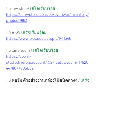
1.3 lnw shop/ 
เสร็จเรียบร้อย
https://a.lnwstore.com/boxoverover/inventory/
product/683
1.4 BKK/ 
เสร็จเรียบร้อย
https://www.bkk.social/topic/1411345
1.5 Line voom / 
เสร็จเรียบร้อย
https://voom-
studio.line.biz/account/@241catby/voom/117520
4478044703062
1.6 ฟอรัม ตัวอย่างงานกล่องไม้ชนิดต่างๆ /
 เสร็จ
เรียบร้อย
https://www.kspwoodenbox.com/forum/taw-
yaangngaankl-ngaimchnidtaang/kl-ngaimpinot
2.ตรวจ QA งานระหว่างผลิตประจำวัน รอบ
เช้า-บ่าย  
/ เสร็จเรียบร้อย
3
.ตรวจ QC สินค้าก่อนจัดส่ง 1 รายการ 
/ เสร็จ