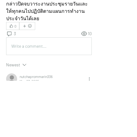
กล่าวปิดจบวาระงานประชุมรายวันและ
ให้ทุกคนไปปฏิบัติตามแผนการทำงาน
ประจำวันได้เลย
0
3
10
Write a comment...
Newest
nutchaprommarin336
May 27, 2025
วันที่ 27/5/2025 สรุปงาน ณัชชา ( บัญชี/
ธุรการ/ทำคลิป/ตรวจ QC สินค้า)
1.โพสงานตามเว็บไซต์
1.1 Instagram /
 เสร็จเรียบร้อย
1.2 .pantip/ 
เสร็จเรียบร้อย
https://pantip.com/topic/41716405/comment14