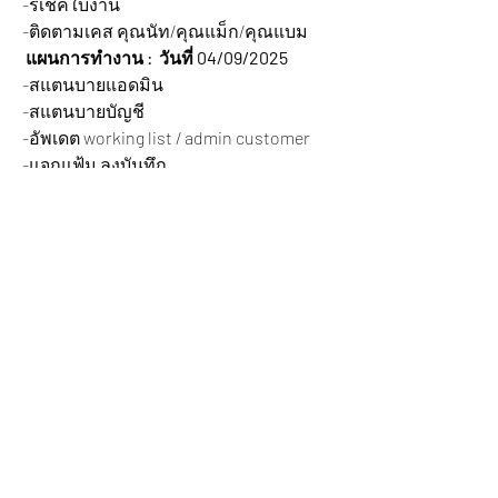
-รีเช็คใบงาน
-ติดตามเคส คุณนัท/คุณแม็ก/คุณแบม
 แผนการทำงาน :  วันที่ 04/09/2025
-สแตนบายแอดมิน
-สแตนบายบัญชี
-อัพเดต working list / admin customer
-แจกแฟ้ม ลงบันทึก
-อัพเดตคุณเอก/คุณฟ้า
-ติดตามเคส คุณนัท/คุณแม็ก/คุณแบม
วาระเพิ่มเติม
-ไม่มีวาระเพิ่มเติม-
ที่ประชุมรับทราบถึงแผนการทำงานแล้ว
เข้าใจในทุกเรื่องของวาระการประชุม
และจะปฏิบัติตามแผนการทำงาน ที่แจ้ง
ไว้ ไม่มีผู้ใดเสนอเรื่องอื่นๆเพิ่มเติมต่อที่
ประชุมเพื่อพิจารณาต่ออีก ประธานลูกค้า 
กล่าวปิดจบวาระงานประชุมรายวันและ
ให้ทุกคนไปปฏิบัติตามแผนการทำงาน