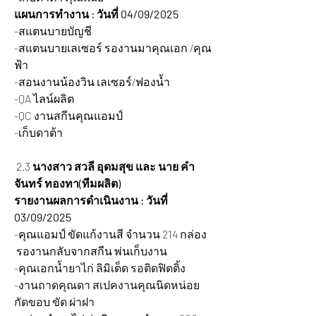
แผนการทำงาน : วันที่ 04/09/2025
-สแตนบายบัญชี
-สแตนบายเลเซอร์ รองานมาคุณเอก /คุณ
ฟ้า
-สอนงานน้องวิน เลเซอร์/ฟองน้ำ
-QA ไลน์ผลิต
-QC งานสกีนคุณแอมป์
-เก็บดาต้า 
 2.3 
นางสาว สวลี อุดมสุข และ นาย คำ
จันทร์ ทองทา(ทีมผลิต)
รายงานผลการดำเนินงาน : วันที่ 
03/09/2025
-คุณแอมป์ ขัดแก้งานสี จำนวน 214 กล่อง 
 รองานกลับจากสกีน พ่นเก็บงาน
-คุณเอกน้ำยาไก่ ลิมิเต็ด รอติดฟิตติ้ง
-งานถาดคุณดา สเปคงานคุณนิดหน่อย 
กัดขอบ ขัด ผ่าฝา