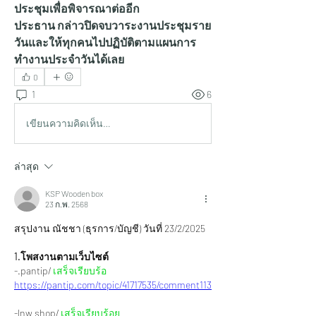
ประชุมเพื่อพิจารณาต่ออีก
ประธาน กล่าวปิดจบวาระงานประชุมราย
วันและให้ทุกคนไปปฏิบัติตามแผนการ
ทำงานประจำวันได้เลย
0
1
6
เขียนความคิดเห็น…
ล่าสุด
KSP Wooden box
23 ก.พ. 2568
สรุปงาน ณัชชา (ธุรการ/บัญชี) วันที่ 23/2/2025
1.โพสงานตามเว็บไซต์
-.pantip/ 
เสร็จเรียบร้อ
https://pantip.com/topic/41717535/comment113
-lnw shop/ 
เสร็จเรียบร้อย