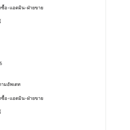
ดซื้อ+แอดมิน+ฝ่ายขาย
์
5 
ตามอัพเดท
ดซื้อ+แอดมิน+ฝ่ายขาย
์