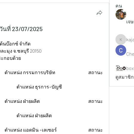
คน
เจษ
นที่ 23/07/2025
kaj
kajaljad
ด้นบ๊อกซ์ จำกัด
งละมุง จ.ชลบุรี 20150
Che
ระกอบด้วย
box
ดูสมาชิก