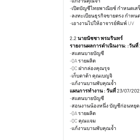
-แก้งานคุณจ้ำ
-เปิดบัญชีไทยพาณิยช์ กำหนดเสร็
-ลงทะเบียนธุรกิจขายตรง กำหนดเ
-เอางานไปให้อาจารย์พิมพ์ UV
2.2 นายนัชชา พรมรินทร์
รายงานผลการดำเนินงาน: :วันที่
-สแตนบายบัญชี
-QA รายผลิต
-QC ฝากล่องคุณรุจ
-เก็บดาต้า คุณเบญจิ
-แก้งานบานพับคุณจ้ำ
แผนการทำงาน : วันที่ 23/07/202
-สแตนบายบัญชี
-สอนงานน้องหนึ่ง บัญชีก่อนหยุด
-QA รายผลิต
-QC คุณแจม
-แก้งานบานพับคุณจ้ำ