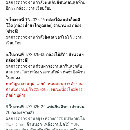
ผลการตรวจ งานกำลังพ่นเก็บสีขั้นตอนสุดท้าย  
อีก 22 กล่อง / งานเรียบร้อย
4.ใบงานที่ 07/2025-14 กล่องไม้สนฝาล็อคสี
โอ็ค (กล่องน่้ำยาไก่คุณเอก) จำนวน 50 กล่อง 
(ช่างลี)
ผลการตรวจ งานกำลังยิงเลเซอร์โลโก้  / งาน
เรียบร้อย
5.ใบงานที่ 07/2025-06 กล่องไม้สีดำ จำนวน 4 
กล่อง (ช่างลี)
ผลการตรวจ งานส่วนฝารองานสกรีนส่งกลับ 
ส่วนงาน Part กล่อง รองานตัดผ้า ตัดจั่วปังด้าน
ในกล่อง 
พบปัญหางานบุผ้าเลยกำหนดแผนการทำงาน 
กำหนดงานบุผ้า 22/7/2025 (ขณะนี้ยังไม่มีการ
ตัดผ้า บุผ้า)
6.ใบงานที่ 07/2025-24 แท่นยืน สีขาว จำนวน 
20 กล่อง (ช่างลี)
ผลการตรวจ งานอยู่ระหว่างการปิดประกอบไม้ 
MDF. 3mm. ด้านนอก (เหลืองานปิดไม้ MDF. 
ส่วน บน-ล่าง) ด้านข้างปิดแล้ว รอช่างกลับมา