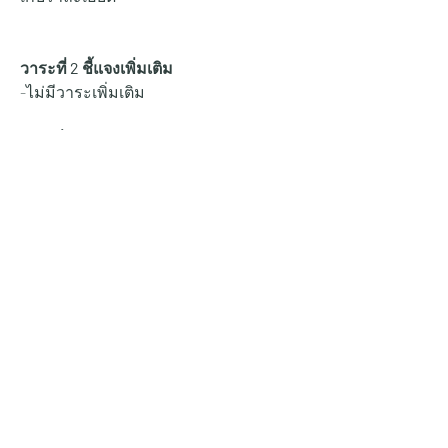
วาระที่ 2 ชี้แจงเพิ่มเติม
-ไม่มีวาระเพิ่มเติม
ที่ประชุมรับทราบถึงแผนการทำงาน
และเข้าใจในทุกเรื่องของวาระการ
ประชุมและจะปฏิบัติตามแผนการทำงาน 
ที่แจ้งไว้
ไม่มีผู้ใดเสนอเรื่องอื่นๆเพิ่มเติมต่อที่
ประชุมเพื่อพิจารณาต่ออีก
ประธาน กล่าวปิดจบวาระงานประชุมราย
วันและให้ทุกคนไปปฏิบัติตามแผนการ
ทำงานประจำวันได้เลย
0
3
8
Write a comment...