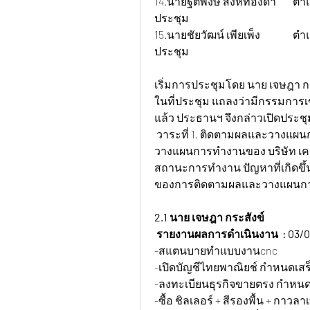
14.นายฐิติพงษ์ สิงห์ทองดา 	ตำแหน่งนักศึกษาฝึกงาน 		สถานะ เข้าร่วม
ประชุม
15.นายชัยวัฒน์ เพียเพ็ง 		ตำแหน่งนักศึกษาฝึกงาน 		สถานะ ไม่เข้าร่วม
ประชุม
เริ่มการประชุมโดย นาย เจษฎา ก
ในที่ประชุม แถลงว่ามีกรรมการเ
แล้ว ประธานฯ จึงกล่าวเปิดประชุ
 วาระที่ 1. ติดตามผลและวางแผ
วางแผนการทำงานของ บริษัท เคเอส
สถานะการทำงาน ปัญหาที่เกิดขึ้น
ของการติดตามผลและวางแผนการด
2.1 นาย เจษฎา กระสังข์
รายงานผลการดำเนินงาน  : 03/0
-สแตนบายทำแบบงานcnc
-เปิดบัญชีไทยพาณิยช์ กำหนดเสร็
-ลงทะเบียนธุรกิจขายตรง กำหนดเ
-ซื้อ ชิลเลอร์ + สีรองพื้น + กาวลา