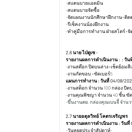
-สแตนบายแอดมิน
-สแตนบายจัดซื้อ
-จัดแผนงานนักศึกษาฝึกงาน+ติด
-รีเช็คงานน้องฝึกงาน
-ทำคู่มือการทำงาน ฝ่ายสโตร์+จั
2.6 นาย ไป่ตูเซ -
รายงานผลการดำเนินงาน :  : วันท
-งานสต๊อก ปิดบนล่าง+เช็ดย้อมสี
-งานกัดขอบ +ขัดเบอร์5 
แผนการทำงาน : วันที่ 04/08/20
-งานสต็อก จำนวน 100 กล่อง ปิด
-งานคุณพิชญา จำนวน 40 ชิ้น ขัดเบ
-ขึ้นงานตย. กล่องคุณเบนจี้ จำนวน
2.7 นายอดุลวิทย์ โคตรเจริญพร
รายงานผลการดำเนินงาน : วันที่ 
-วันหยุดประจำสัปดาห์-