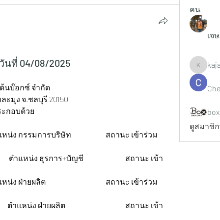
คน
เจษ
นที่ 04/08/2025
kaj
kajaljad
ด้นบ๊อกซ์ จำกัด
Che
งละมุง จ.ชลบุรี 20150
ระกอบด้วย
box
ดูสมาชิก