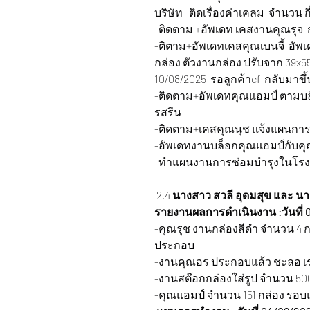
บริษัท   ติดเรื่องค่าเคลม  จำนวน ก
-ติดตาม +อัพเดท เคสงานคุณรุจ  
-ติตาม+อัพเดทเคสคุณเบนจี้  อั
กล่อง ตัวงานกล่อง ปรับจาก 39x55x
10/08/2025  รอลูกค้าcf  กลับมาข
-ติดตาม+อัพเดทคุณแอมป์ ตามบล๊
รสรีน 
-ติดตาม+เคสคุณนุช แจ้งแผนการแ
-อัพเดทงานบล็อกคุณแอมป์กับคุณ
-ทำแผนงานการซ่อมบำรุงในโรง
 2.4 
นางสาว สวลี อุดมสุข และ นา
รายงานผลการดำเนินงาน :วันที่ 
-คุณรุช งานกล่องสีดำ จำนวน 4 
ประกอบ
-งานคุณอร ประกอบแล้ว ชะลอ เ
-งานสต๊อกกล่องใส่รูป จำนวน 50
-คุณแอมป์ จำนวน 151 กล่อง รอบแรก