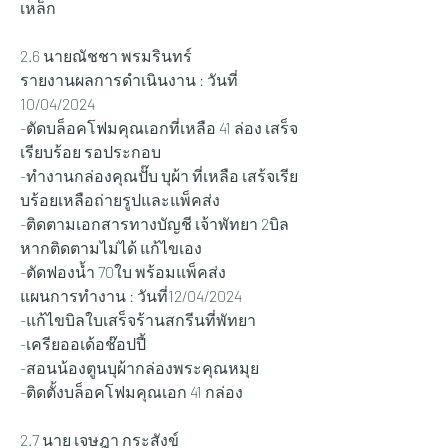
เหล็ก
2.6 นายณัชชา พรมรินทร์
รายงานผลการดำเนินงาน : วันที่ 
10/04/2024   
-ตัดบล็อคโฟมคุณเอกที่เหลือ 41 ล่อง เสร็จ
เรียบร้อย รอประกอบ
-ทำงานกล่องคุณปั๊บ บุผ้า ที่เหลือ เสร้จเรีย
บร้อยเหลือถ่ายรูปและแพ็คส่ง
-ติดตามเอกสารทางบัญชี เจ้าพัทยา 2บิล 
หากติดตามไม่ได้ แก้ไขเอง
-ตัดฟองน้ำ 70ใบ พร้อมแพ็คส่ง
แผนการทำงาน : วันที่12/04/2024 
-แก้ไขบิลใบเสร็จร้านสกรีนที่พัทยา
-เครียออเด้อช๊อปปี้
-สอนน้องตูนบุผ้ากล่องพระคุณหมุย
-ติดตั้งบล็อคโฟมคุณเอก 41 กล่อง
2.7 นาย เจษฎา กระสังข์