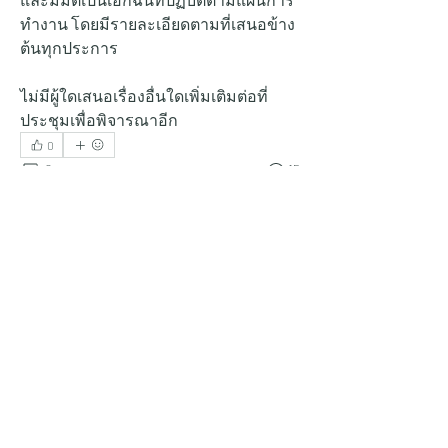
ทำงาน โดยมีรายละเอียดตามที่เสนอข้าง
ต้นทุกประการ
ไม่มีผู้ใดเสนอเรื่องอื่นใดเพิ่มเติมต่อที่
ประชุมเพื่อพิจารณาอีก
0
2
15
Write a comment...
Newest
Ksp Marketing
Apr 13, 2024
สรุปงานแอดมิน 12/04/2024
งานในส่วนของ admin ขอิัพเดทและติดตาม
งานค่ะ อัพเดทงาน 
-เมื่อวานนี้นำงานกล่องไปส่งที่ราชบุรีลูกค้ามี
แผนจะทำงานโปรเจคใหม่ยังไม่ได้มีการคุยราย