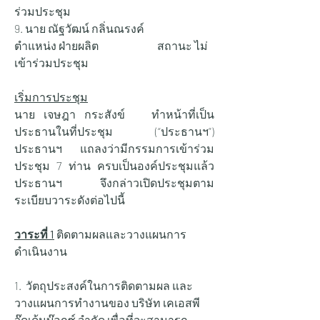
ร่วมประชุม
9. นาย ณัฐวัฒน์ กลิ่นณรงค์ 		
ตำแหน่ง ฝ่ายผลิต 		สถานะ ไม่
เข้าร่วมประชุม
เริ่มการประชุม
นาย เจษฎา กระสังข์   ทำหน้าที่เป็น
ประธานในที่ประชุม (“ประธานฯ”) 
ประธานฯ แถลงว่ามีกรรมการเข้าร่วม
ประชุม 7 ท่าน ครบเป็นองค์ประชุมแล้ว 
ประธานฯ จึงกล่าวเปิดประชุมตาม
ระเบียบวาระดังต่อไปนี้
วาระที่ 1
 ติดตามผลและวางแผนการ
ดำเนินงาน
1.  วัตถุประสงค์ในการติดตามผล และ
วางแผนการทำงานของ บริษัท เคเอสพี
วู๊ดเด้นบ๊อกซ์ จำกัด เพื่อที่จะสามารถ