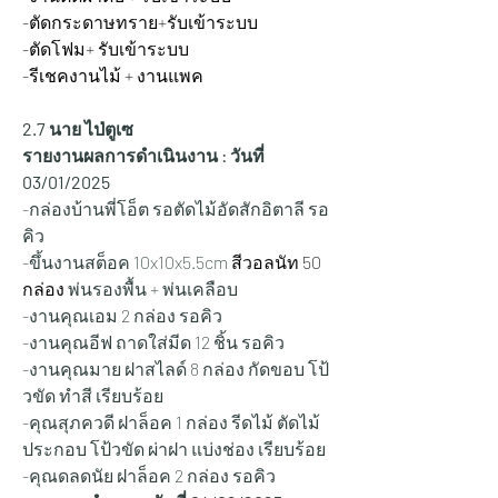
-ตัดกระดาษทราย+รับเข้าระบบ
-ตัดโฟม+ รับเข้าระบบ
-รีเชคงานไม้ + งานแพค
2.7 นาย ไป่ตูเซ
รายงานผลการดำเนินงาน : วันที่ 
03/01/2025
-กล่องบ้านพี่โอ็ต รอตัดไม้อัดสักอิตาลี รอ
คิว
-ขึ้นงานสต็อค 10x10x5.5cm 
สีวอลนัท 50 
กล่อง 
พ่นรองพื้น + พ่นเคลือบ
-งานคุณเอม 2 กล่อง รอคิว
-งานคุณอีฟ ถาดใส่มีด 12 ชิ้น รอคิว
-งานคุณมาย ฝาสไลด์ 8 กล่อง กัดขอบ โป้
วขัด ทำสี เรียบร้อย
-คุณสุภควดี ฝาล็อค 1 กล่อง รีดไม้ ตัดไม้ 
ประกอบ โป้วขัด ผ่าฝา แบ่งช่อง เรียบร้อย
-คุณดลดนัย ฝาล็อค 2 กล่อง รอคิว