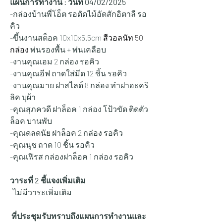
แผนการทำงาน : วันที่ 04/02/2025
-กล่องบ้านพี่โอ็ต รอตัดไม้อัดสักอิตาลี รอ
คิว
-ขึ้นงานสต็อค 10x10x5.5cm 
สีวอลนัท 50 
กล่อง 
พ่นรองพื้น + พ่นเคลือบ
-งานคุณเอม 2 กล่อง รอคิว
-งานคุณอีฟ ถาดใส่มีด 12 ชิ้น รอคิว
-งานคุณมาย ฝาสไลด์ 8 กล่อง ทำฝาอะคริ
ลิค บุผ้า
-คุณสุภควดี ฝาล็อค 1 กล่อง โป้วขัด ติดตัว
ล็อค บานพับ
-คุณดลดนัย ฝาล็อค 2 กล่อง รอคิว
-คุณนุช ถาด 10 ชิ้น 
รอคิว
-คุณเฟิรส กล่องฝาล็อค 1 กล่อง 
รอคิว
วาระที่ 2 ชี้แจงเพิ่มเติม
-ไม่มีวาระเพิ่มเติม
 ที่ประชุมรับทราบถึงแผนการทำงานและ