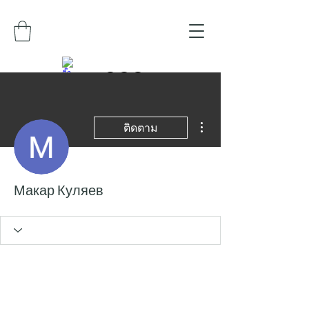
ขั้นตอนดำเนินการอื่นๆ
ติดตาม
Макар Куляев