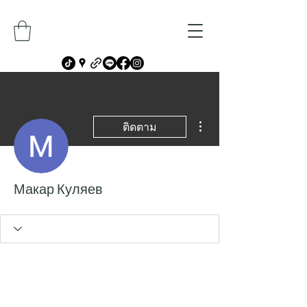
ขั้นตอนดำเนินการอื่นๆ
ติดตาม
Макар Куляев