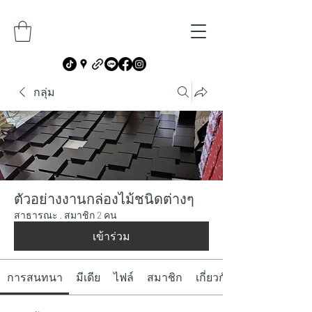
กลุ่ม
ตัวอย่างงานกล่องไม้ชนิดต่างๆ
สาธารณะ
·
สมาชิก 2 คน
เข้าร่วม
การสนทนา
มีเดีย
ไฟล์
สมาชิก
เกี่ยวกับ