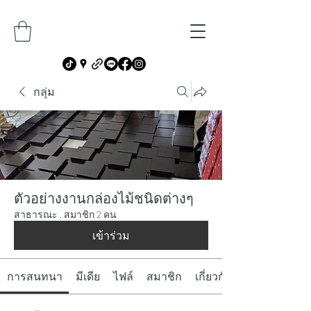
กลุ่ม
ตัวอย่างงานกล่องไม้ชนิดต่างๆ
สาธารณะ
·
สมาชิก 2 คน
เข้าร่วม
การสนทนา
มีเดีย
ไฟล์
สมาชิก
เกี่ยวกับ