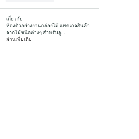
เกี่ยวกับ
ห้องตัวอย่างงานกล่องไม้ แพคเกจสินค้า
จากไม้ชนิดต่างๆ สำหรับลู
...
อ่านเพิ่มเติม
คน
boxoverover
ติดตาม
เจษฎา กระสังข์
ติดตาม
ดูสมาชิกทั้งหมด (2)