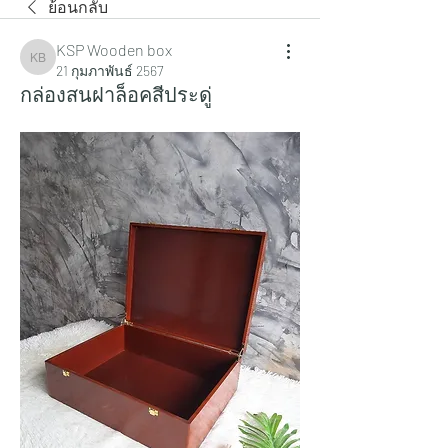
ย้อนกลับ
KSP Wooden box
KSP Wooden box
21 กุมภาพันธ์ 2567
กล่องสนฝาล็อคสีประดู่