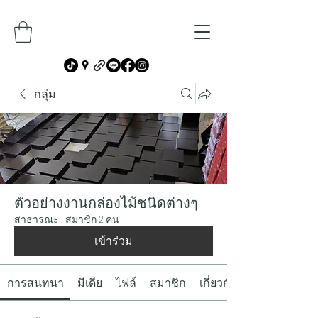
กลุ่ม
ตัวอย่างงานกล่องไม้ชนิดต่างๆ
สาธารณะ
·
สมาชิก 2 คน
เข้าร่วม
การสนทนา
มีเดีย
ไฟล์
สมาชิก
เกี่ยวกับ