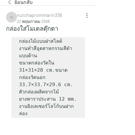
ย้อนกลับ
nutchaprommarin336
nutchaprommarin336
22 พฤษภาคม 2568
กล่องใส่โมเดลตุ๊กตา
กล่องไม้แบบฝาสไลด์

งานทำสีอุตสาหกรรมสีดำ
แบบด้าน

ขนาดกล่องวัดใน 
31×31×28 cm.ขนาด
กล่องวัดนอก 
33.7×33.7×29.6 cm.

ตัวกล่องผลิตจากไม้
ยางพาราประสาน 12 mm.

งานยิงเลเซอร์โลโก้บนฝาก