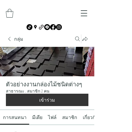
กลุ่ม
ตัวอย่างงานกล่องไม้ชนิดต่างๆ
สาธารณะ
·
สมาชิก 2 คน
เข้าร่วม
การสนทนา
มีเดีย
ไฟล์
สมาชิก
เกี่ยวกับ