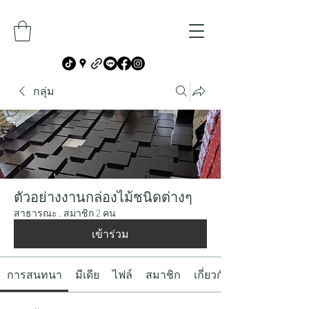
กลุ่ม
ตัวอย่างงานกล่องไม้ชนิดต่างๆ
สาธารณะ
·
สมาชิก 2 คน
เข้าร่วม
การสนทนา
มีเดีย
ไฟล์
สมาชิก
เกี่ยวกับ