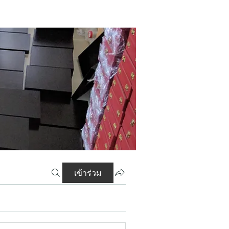
เข้าร่วม