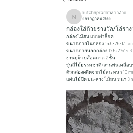
nutchaprommarin336
8 กรกฎาคม 2568
nutchaprommarin336
กล่องใส่ถ้วยรางวัล/โล่ราง
กล่องไม้สน แบบฝาล็อค 
ขนาดภายในกล่อง 15.5×25×13 cm
ขนาดภายนอกกล่อง 17.5x27x14.6
งานบุผ้า บล๊อคถาด 2 ชั้น
รุ่นสีไม้ธรรมชาติ+งานพ่นเคลือบ
ตัวกล่องผลิตจากไม้สน หนา 10 m
แผ่นไม้ปิด บน-ล่าง ไม้สน หนา 8