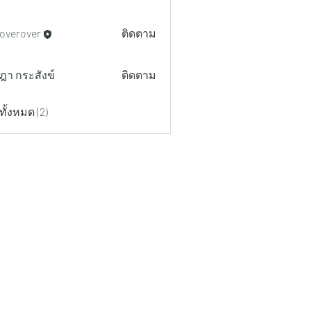
overover
ติดตาม
ฎา กระสังข์
ติดตาม
ทั้งหมด (2)