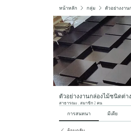
หน้าหลัก
กลุ่ม
ตัวอย่างงาน
ตัวอย่างงานกล่องไม้ชนิดต่า
สาธารณะ
·
สมาชิก 2 คน
การสนทนา
มีเดีย
ย้อนกลับ