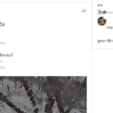
คน
box
วัล
เจษ
.
ดูสมาชิก
 cm.
ชิลเลอร์
m.
 mm.