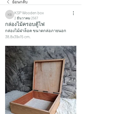
ย้อนกลับ
KSP Wooden box
KSP Wooden box
2 ธันวาคม 2567
กล่องไม้ครอบตู้ไฟ
กล่องไม้ฝาล็อค ขนาดกล่อภายนอก 
38.8x39x15 cm.