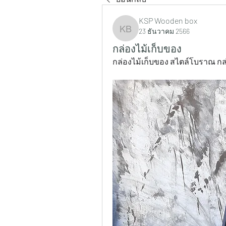
KSP Wooden box
23 ธันวาคม 2566
KSP Wooden box
กล่องไม้เก็บของ
กล่องไม้เก็บของ สไตล์โบราณ ก