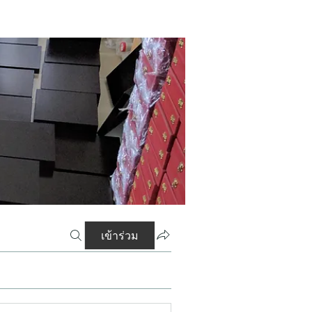
เข้าร่วม