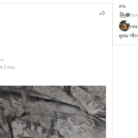
คน
box
เจษ
ดูสมาชิก
m.
า 3 mm.