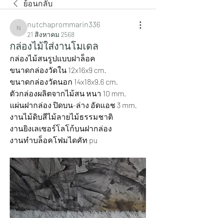
ย้อนกลับ
nutchaprommarin336
nutchaprommarin336
21 สิงหาคม 2568
กล่องไม้ใส่งานโมเดล
กล่องไม้สนรูปแบบฝาล็อค 
ขนาดกล่องวัดใน 12x16x9 cm. 
ขนาดกล่องวัดนอก 14x18x9.6 cm. 
ตัวกล่องผลิตจากไม้สน หนา 10 mm. 
แผ่นฝากล่อง ปิดบน-ล่าง อัดแอช 3 mm. 
งานไม้ดิบสีไม้ลายไม้ธรรมชาติ 
งานยิงเลเซอร์โลโก้บนฝากล่อง 
งานทำบล็อคโฟมไดคัท pu