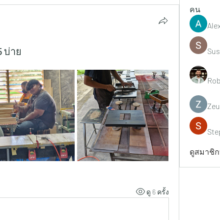
คน
Ale
 บ่าย
Sus
Rob
Zeu
Ste
ดูสมาชิกท
ดู 6 ครั้ง