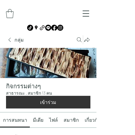
กลุ่ม
กิจกรรมต่างๆ
สาธารณะ
·
สมาชิก 13 คน
เข้าร่วม
การสนทนา
มีเดีย
ไฟล์
สมาชิก
เกี่ยวกับ