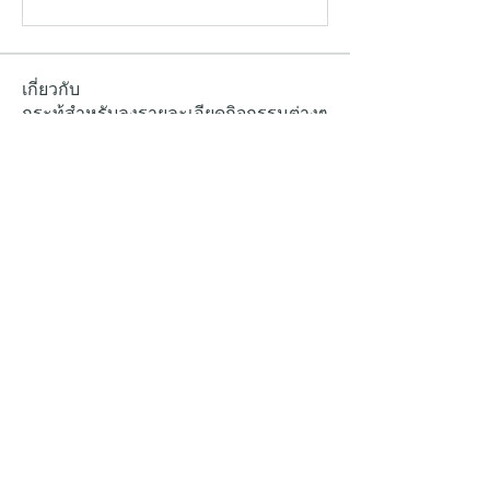
เกี่ยวกับ
กระทู้สำหรับลงรายละเอียดกิจกรรมต่างๆ
ของ kspwoodenbox
คน
Alex Hartley
ติดตาม
Susie Martin
ติดตาม
Robert Stull
ติดตาม
Zeus Addison
ติดตาม
Stephanie Gomez
ติดตาม