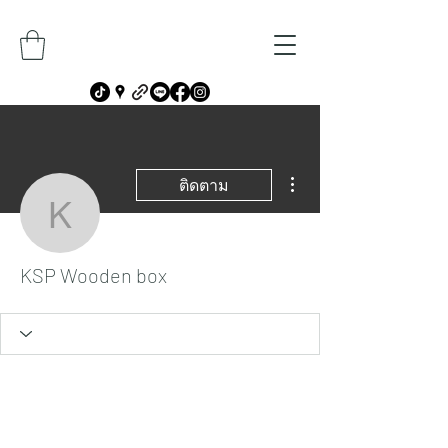
ขั้นตอนดำเนินการอื่นๆ
ติดตาม
KSP Wooden box
KSP Wooden box