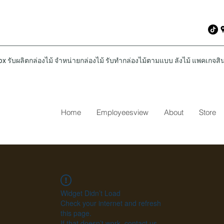
รับผลิตกล่องไม้ จำหน่ายกล่องไม้ รับทำกล่องไม้ตามแบบ ลังไม้ แพคเกจสินค
Home
Employeesview
About
Store
Widget Didn’t Load
Check your internet and refresh
this page.
If that doesn’t work, contact us.