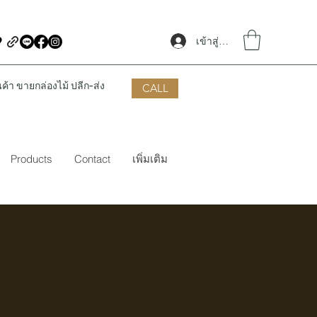
เข้าสู่ระบบ
้า ขายกล่องไม้ ปลีก-ส่ง
CALL
Products
Contact
เพิ่มเติม