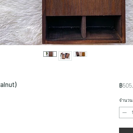
alnut)
฿505
จำนวน