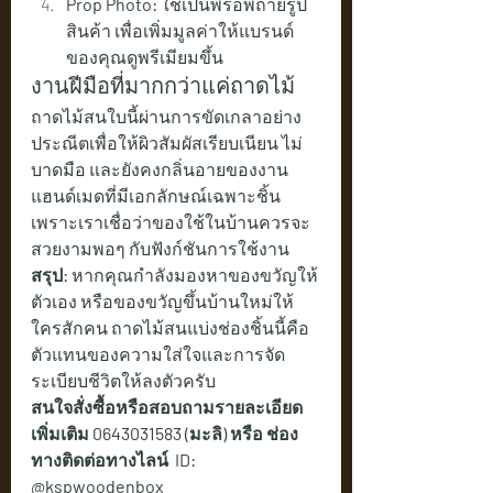
Prop Photo:
 ใช้เป็นพร็อพถ่ายรูป
สินค้า เพื่อเพิ่มมูลค่าให้แบรนด์
ของคุณดูพรีเมียมขึ้น
งานฝีมือที่มากกว่าแค่ถาดไม้
ถาดไม้สนใบนี้ผ่านการขัดเกลาอย่าง
ประณีตเพื่อให้ผิวสัมผัสเรียบเนียน ไม่
บาดมือ และยังคงกลิ่นอายของงาน
แฮนด์เมดที่มีเอกลักษณ์เฉพาะชิ้น 
เพราะเราเชื่อว่าของใช้ในบ้านควรจะ
สวยงามพอๆ กับฟังก์ชันการใช้งาน
สรุป:
 หากคุณกำลังมองหาของขวัญให้
ตัวเอง หรือของขวัญขึ้นบ้านใหม่ให้
ใครสักคน ถาดไม้สนแบ่งช่องชิ้นนี้คือ
ตัวแทนของความใส่ใจและการจัด
ระเบียบชีวิตให้ลงตัวครับ
สนใจสั่งซื้อหรือสอบถามรายละเอียด
เพิ่มเติม 0643031583 (มะลิ) หรือ ช่อง
ทางติดต่อทางไลน์  ID: 
@kspwoodenbox