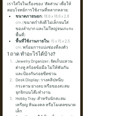
เราใส่ใจในเรื่องของ "สัดส่วน" เพื่อให้
ตอบโจทย์การใช้งานที่หลากหลาย:
ขนาดภายนอก:
 18.6 x 18.6 x 2.8 
cm. (ขนาดกำลังดี ไม่เล็กจนใส่
ของลำบาก และไม่ใหญ่จนเกะกะ
พื้นที่)
พื้นที่ใช้งานภายใน:
 15 x 15 x 2.5 
cm. พร้อมการแบ่งช่องที่ลงตัว
1 ถาด ทำอะไรได้บ้าง?
Jewelry Organizer:
 จัดเก็บแหวน 
ต่างหู สร้อยข้อมือ ไม่ให้พันกัน
และป้องกันรอยขีดข่วน
Desk Display:
 วางคลิปหนีบ
กระดาษ ยางลบ หรือของสะสม
จุกจิกบนโต๊ะทำงาน
Hobby Tray:
 สำหรับนักสะสม
เหรียญ หินมงคล หรือโมเดลขนาด
เล็ก