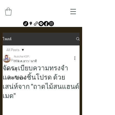
โพสต์
All Posts
Nutcha KSP.
All Posts
26 ม.ค.
ยาว 1 นาที
จัดระเบียบความทรงจำ
ความรู้
และของชิ้นโปรด ด้วย
กล่องใส่ขนม
เสน่ห์จาก "ถาดไม้สนแฮนด์
เมด"