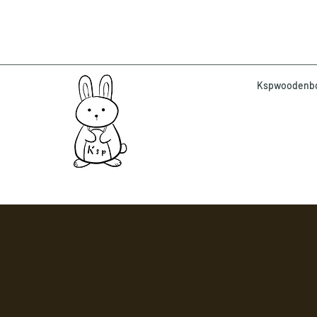
Kspwoodenbox 