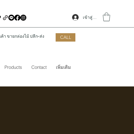
เข้าสู่ระบบ
้า ขายกล่องไม้ ปลีก-ส่ง
CALL
Products
Contact
เพิ่มเติม