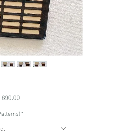
Price
,690.00
Patterns)
*
ct