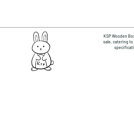
KSP Wooden Box 
sale, catering t
specificat