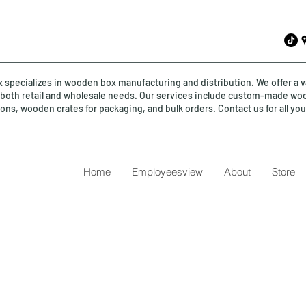
specializes in wooden box manufacturing and distribution. We offer a v
o both retail and wholesale needs. Our services include custom-made wo
ions, wooden crates for packaging, and bulk orders. Contact us for all y
Home
Employeesview
About
Store