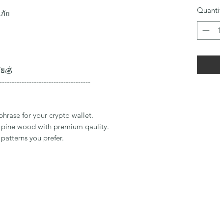
Quanti
ภัย
ัย💰
-------------------------------------
phrase for your crypto wallet.
 pine wood with premium qaulity.
patterns you prefer.