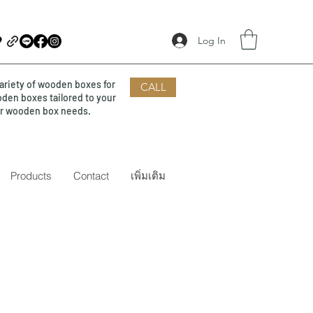
Log In
ariety of wooden boxes for
CALL
oden boxes tailored to your
our wooden box needs.
Products
Contact
เพิ่มเติม