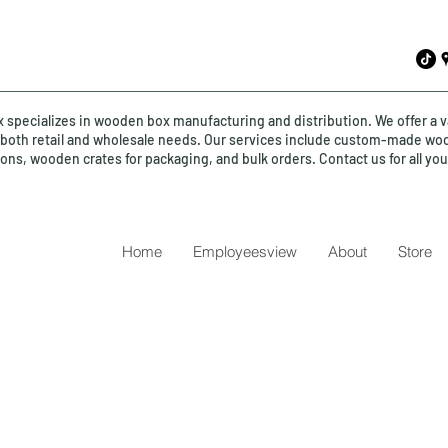
specializes in wooden box manufacturing and distribution. We offer a v
o both retail and wholesale needs. Our services include custom-made wo
ions, wooden crates for packaging, and bulk orders. Contact us for all y
Home
Employeesview
About
Store