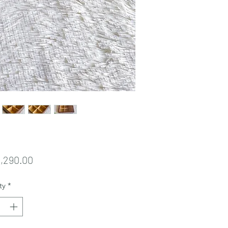
Price
,290.00
ty
*