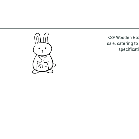
KSP Wooden Box 
sale, catering t
specificat