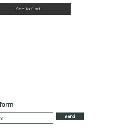
Add to Cart
 form
send