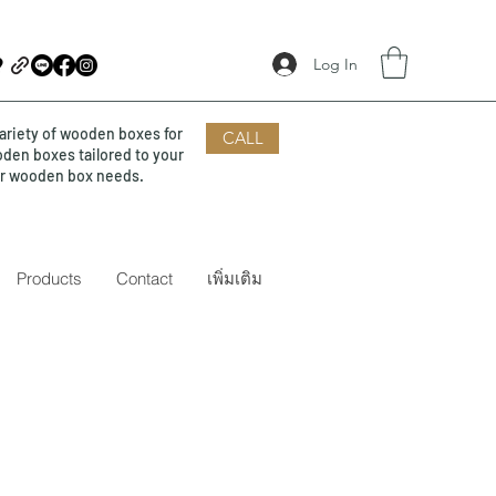
Log In
ariety of wooden boxes for
CALL
oden boxes tailored to your
our wooden box needs.
Products
Contact
เพิ่มเติม