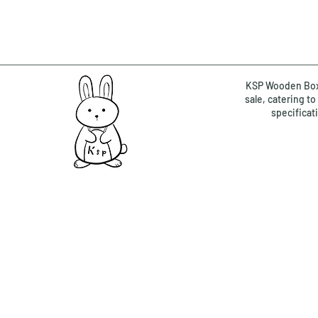
KSP Wooden Box 
sale, catering t
specificat