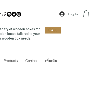
Log In
ariety of wooden boxes for
CALL
oden boxes tailored to your
our wooden box needs.
Products
Contact
เพิ่มเติม