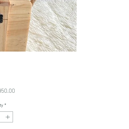
Price
950.00
ty
*