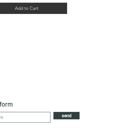
Add to Cart
 form
send