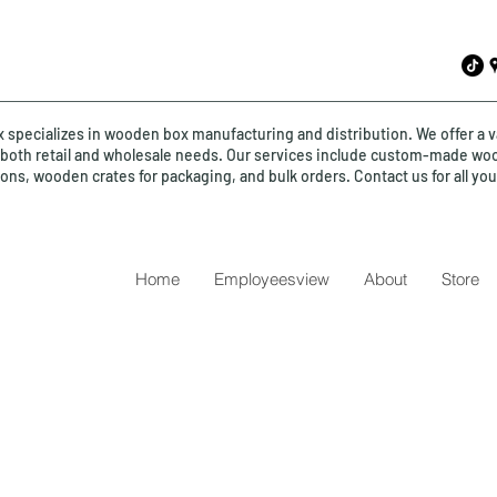
specializes in wooden box manufacturing and distribution. We offer a v
o both retail and wholesale needs. Our services include custom-made wo
ions, wooden crates for packaging, and bulk orders. Contact us for all y
Home
Employeesview
About
Store