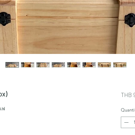
ox)
THB 
าแฟ
Quanti