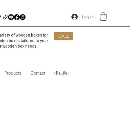
Log In
ariety of wooden boxes for
CALL
oden boxes tailored to your
our wooden box needs.
Products
Contact
เพิ่มเติม