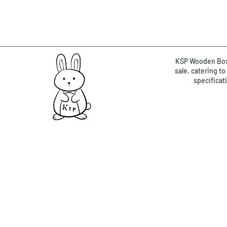
KSP Wooden Box 
sale, catering t
specificat