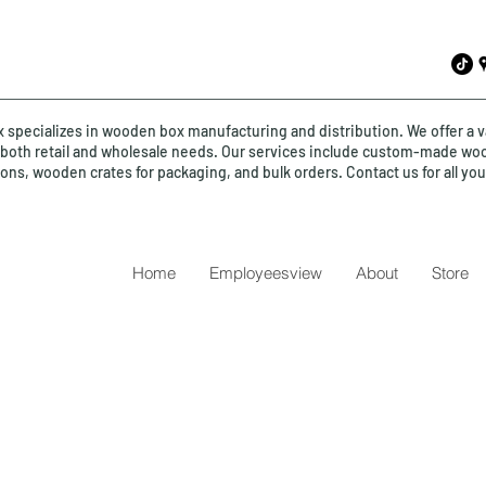
specializes in wooden box manufacturing and distribution. We offer a v
o both retail and wholesale needs. Our services include custom-made wo
ions, wooden crates for packaging, and bulk orders. Contact us for all y
Home
Employeesview
About
Store