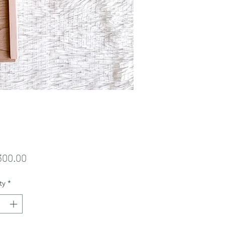
Price
300.00
ty
*