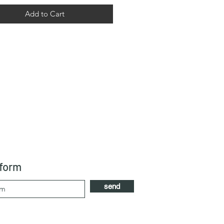
Add to Cart
 form
send