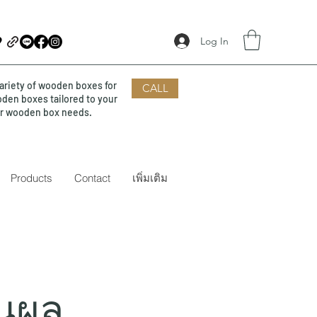
Log In
ariety of wooden boxes for
CALL
oden boxes tailored to your
our wooden box needs.
Products
Contact
เพิ่มเติม
านผล