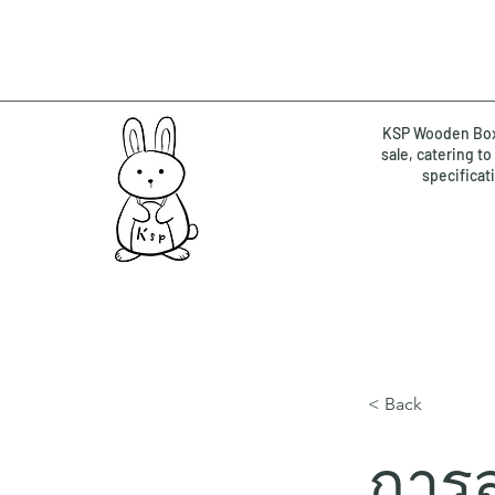
KSP Wooden Box 
sale, catering t
specificat
< Back
การส