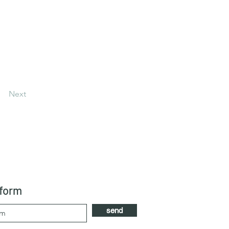
Next
 form
send