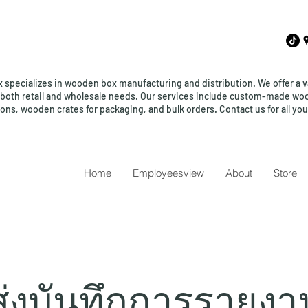
specializes in wooden box manufacturing and distribution. We offer a v
o both retail and wholesale needs. Our services include custom-made wo
ions, wooden crates for packaging, and bulk orders. Contact us for all y
Home
Employeesview
About
Store
่งบันทึกการรายง