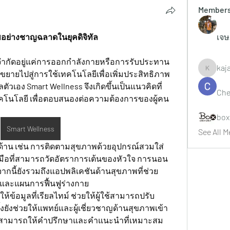
Member
พอย่างชาญฉลาดในยุคดิจิทัล
เจษ
้จำกัดอยู่แค่การออกกำลังกายหรือการรับประทาน
kaj
ังขยายไปสู่การใช้เทคโนโลยีเพื่อเพิ่มประสิทธิภาพ
kajaljad
ตัวเอง 
Smart Wellness
 จึงเกิดขึ้นเป็นแนวคิดที่
Che
นโลยี เพื่อตอบสนองต่อความต้องการของผู้คน
box
Smart Wellness
See All M
้าน เช่น การติดตามสุขภาพด้วยอุปกรณ์สวมใส่ 
อมือที่สามารถวัดอัตราการเต้นของหัวใจ การนอน
กนี้ยังรวมถึงแอปพลิเคชันด้านสุขภาพที่ช่วย
และแผนการฟื้นฟูร่างกาย
ห้ข้อมูลที่เรียลไทม์ ช่วยให้ผู้ใช้สามารถปรับ
ทั้งยังช่วยให้แพทย์และผู้เชี่ยวชาญด้านสุขภาพเข้า
ำให้สามารถให้คำปรึกษาและคำแนะนำที่เหมาะสม