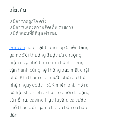
เกี่ยวกับ
0
มีการกดถูกใจ ครั้ง
0
มีการแสดงความคิดเห็น รายการ
0
มีคำตอบที่ดีที่สุด คำตอบ
Sunwin
 góp mặt trong top 5 nền tảng 
game đổi thưởng được ưa chuộng 
hiện nay, nhờ tính minh bạch trong 
vận hành cùng hệ thống bảo mật chặt 
chẽ. Khi tham gia, người chơi có thể 
nhận ngay code +50K miễn phí, mở ra 
cơ hội khám phá kho trò chơi đa dạng 
từ nổ hũ, casino trực tuyến, cá cược 
thể thao đến game bài và bắn cá hấp 
dẫn.