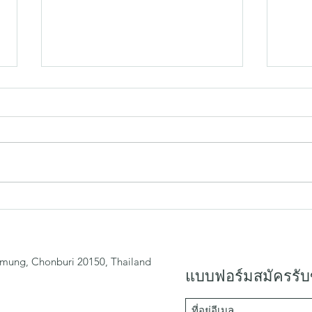
เพิ่มเสน่ห์ให้มุมโปรดด้วย
เปิด
"กล่องไม้" ดีไซน์มินิมอล
ของคุ
ภัณฑ์
mung, Chonburi 20150, Thailand
แบบฟอร์มสมัครรับ