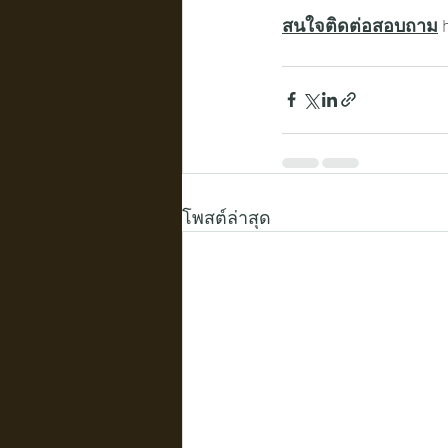
สนใจติดต่อสอบถาม
โพสต์ล่าสุด