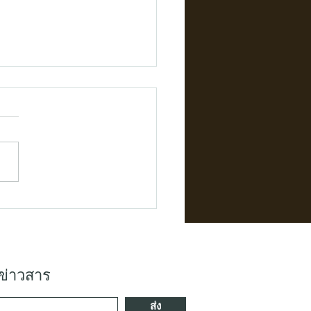
มิติใหม่ให้แบรนด์เมล่อน
ณ: กล่องไม้สั่งทำ บรรจุ
ที่ "มากกว่าแค่กล่อง"
ข่าวสาร
ส่ง