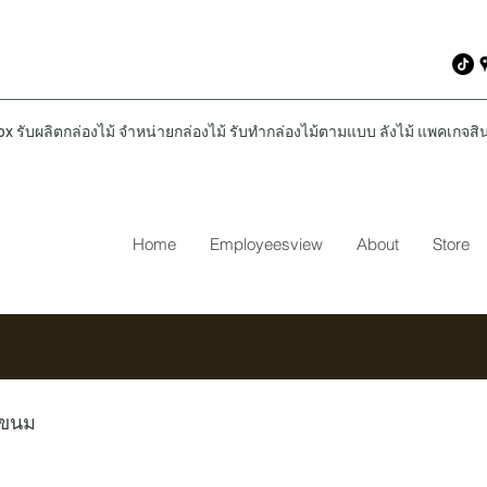
รับผลิตกล่องไม้ จำหน่ายกล่องไม้ รับทำกล่องไม้ตามแบบ ลังไม้ แพคเกจสินค
Home
Employeesview
About
Store
่ขนม