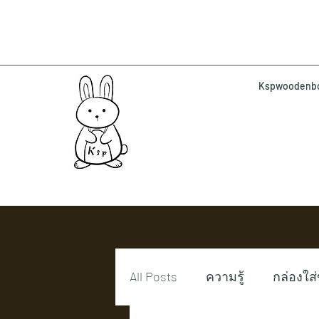
Kspwoodenbox 
All Posts
ความรู้
กล่องใส