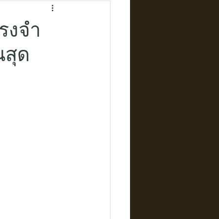
ทรงจำ
นสุด