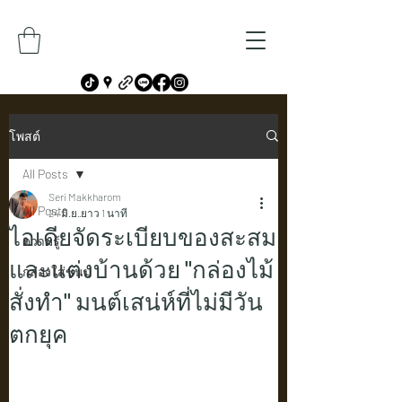
โพสต์
All Posts
Seri Makkharom
All Posts
24 มิ.ย.
ยาว 1 นาที
ไอเดียจัดระเบียบของสะสม
ความรู้
และแต่งบ้านด้วย "กล่องไม้
กล่องใส่ขนม
สั่งทำ" มนต์เสน่ห์ที่ไม่มีวัน
ตกยุค